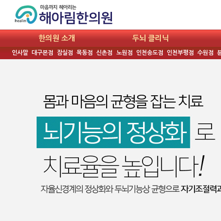
한의원 소개
두뇌 클리닉
인사말
대구본점
잠실점
목동점
신촌점
노원점
인천송도점
인천부평점
수원점