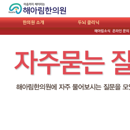
한의원 소개
두뇌 클리닉
해아림소식
온라인 문의