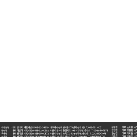
오래 걸릴 수 있는데, 양약을 오래 복용해 오셨다보니, 한약을 오래먹어도 간에 무리가 가지는
체의 증상에 맞춰서 굉장히 많은 종류의 처방이 있습니다. 양방약과 마찬가지로 종류에 따라, 
상이 생긴다는 하는 경우는 어떠한 한약을 사용했는지와 상관없이, 그런 경우가 있더라라고 
다. 한의사라는 면허를 주는 이유는 이러한 증상에 대한 판별과 치료를 위해 그 유독성을 
(하수오, 인삼, 산수유, 계피 등) 조차도 변증을 통해 판별해서 사용하고 있습니다. 시장이
우는 이 때문입니다. 특히 중금속이나 농약등의 안정성 검사를 받지 않고 유통되고 있는 약
가 나온 약재만을 사용하고 있습니다. 증상에 맞춘 약이냐에 따라 양약, 한약 모두 독이 될
을 병을 치료하기 위한 약으로 이용하는 것이지요. 처음에는 감기가 걸려서 양약을 먹다가,
양약이 건강을 해치는 쪽으로 작용할 것입니다. 즉 본인의 증상에 따라, 선택되어져야할 약이
용을 하게 됩니다. 그래서 하나의 타겟 증상이 없어지고 나면 다른 한약으로 처방구성을 변경
회복하고 이롭게 하는 쪽으로 사용하고 있습니다. 3. 양방 정신과약, 양약과 한약을 같이
애나 사회공포증, 불면증, 우울증, ADHD, 틱장애등으로 인해 세로토닌재흡수억제제, 신경
복용하고 있는 경우, 대부분 약물들을 끊고 싶어한다는 점입니다. 심인성질환뿐 아니라, 어
력과 자연치유력은 조금씩 더 힘을 잃게 되기 때문입니다. 양약을 복용한지 얼마되지 않은 
을 끊었을 때 나타나는 겪어보지 않고서는 알 수 없는 큰 고통을, 양약으로 억제시켜 조금이나
시간차이를 두고서 복용하기를 권합니다. 해아림의 한약은 증상의 변화에 맞춰 아주 순한약재
하는 위의 약물들과의 충돌은 임상상 거의 없습니다. 종국에는 양약이던, 한약이던 약물에
중간검사를 통해 조금씩 양약의 비중을 서서히 줄여나가서 환자의 고통과 부담을 최소화하는 
줄였을때의 반동현상 등등에 따라 다를 수 있습니다. 양약을 빠르게는 2달안에 끊는 경우도 있
이렇게 점차적으로 약을 조절했을 때, 치료과정에서 덜 힘겨워하면서 치료가 될 수 있기 때
나타나는 증상이 아무런 이유없이 생기는 것이 아닙니다. 선천적인 뇌신경계의 불안정성과 민감
제어력과 통제력부분의 이상을 가져오고, 이로인해 불균형적인 뇌기능상의 모습이 오랜기간 
반하는것이죠. 따라서 특정치료를 하고 있을 때만 증상의 호전이 나타나게 해서는 안됩니다.
나가는 것이 필요합니다. 증상의 정도가 심한 치료초기에는 스스로 외부적인 갈등을 제어할수 
제어력과 통제력의 부분이 정상적인 흐름을 밟지 못하게 뇌기능의 불균형이 온 터라, 아무리 스
경을 탓하는 등 2차적인 스트레스를 유발하여, 증상을 더욱 악화시킬 수 있기 때문입니다.
할 필요가 있습니다. 치료의 성과가 서서히 나타나는 치료중기쯤 되었을 때, 상황을 재점
방과 두뇌훈련은 두뇌를 건강하게 뇌기능상의 불균형을 개선하는 목적으로 시행됩니다. 뇌
짐, 그리고 생활에 있어서의 활력, 궁극에는 외부자극과 스트레스를 이겨낼 수 있는 힘도 
화되어 두뇌건강과 몸의 건강을 유지할 수 있게 되기 때문에 치료종료 후에 한약을 끊고 나
고 두뇌기능상의 균형과 제어력과 통제력을 강화하여 자연치유력을 높이기 때문에 약에 대한